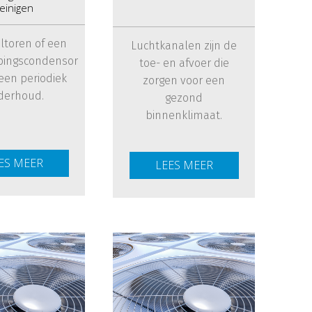
einigen
ltoren of een
Luchtkanalen zijn de
ingscondensor
toe- en afvoer die
 een periodiek
zorgen voor een
derhoud.
gezond
binnenklimaat.
ES MEER
LEES MEER