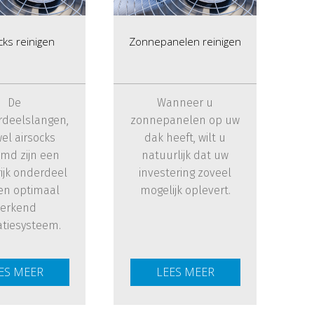
cks reinigen
Zonnepanelen reinigen
De
Wanneer u
rdeelslangen,
zonnepanelen op uw
el airsocks
dak heeft, wilt u
md zijn een
natuurlijk dat uw
ijk onderdeel
investering zoveel
en optimaal
mogelijk oplevert.
erkend
atiesysteem.
ES MEER
LEES MEER