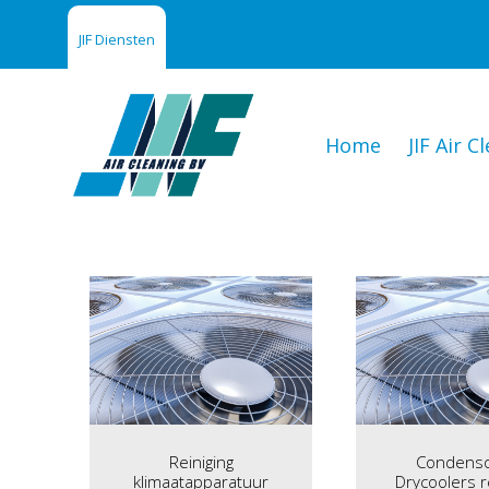
JIF Diensten
Home
JIF Air C
Reiniging
Condenso
klimaatapparatuur
Drycoolers r