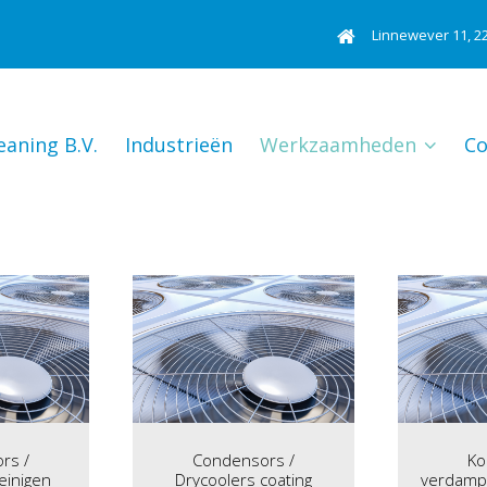
Linnewever 11, 2
leaning B.V.
Industrieën
Werkzaamheden
Co
rs /
Condensors /
Ko
einigen
Drycoolers coating
verdamp