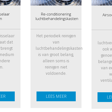
elaar
Re-conditionering
Airso
en
luchtbehandelingskasten
isselaar
Het periodiek reinigen
aat dat
van
luchtve
rbrengt
luchtbehandelingskasten
ook w
 medium
is van groot belang,
genoe
ndere
alleen soms is
belangr
m.
reinigen niet
van e
voldoende.
w
ventil
EER
LEES MEER
LE