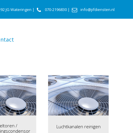
292 JG Wateringen |
070-2196830
|
info@jifdiensten.nl
ntact
eltoren /
Luchtkanalen reinigen
ingscondensor