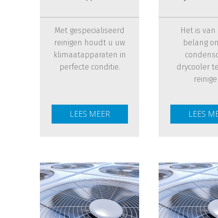
Met gespecialiseerd
Het is van
reinigen houdt u uw
belang o
klimaatapparaten in
condenso
perfecte conditie.
drycooler t
reinige
LEES MEER
LEES M