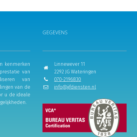
GEGEVENS
e en kenmerken
Linnewever 11
prestatie van
2292 JG Wateringen
liseren van
070-2196830
lingen van de
info@jifdiensten.nl
or u de ideale
gelijkheden.