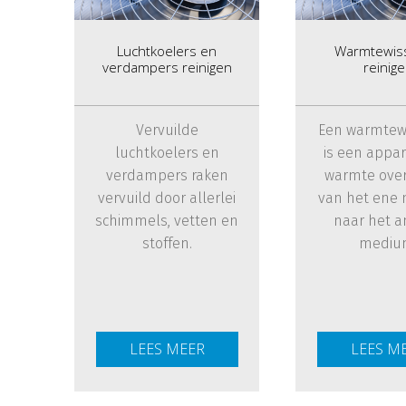
Luchtkoelers en
Warmtewiss
verdampers reinigen
reinig
Vervuilde
Een warmtew
luchtkoelers en
is een appar
verdampers raken
warmte ove
vervuild door allerlei
van het ene
schimmels, vetten en
naar het a
stoffen.
mediu
LEES MEER
LEES M