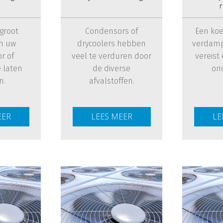
r
 groot
Condensors of
Een koe
m uw
drycoolers hebben
verdamp
r of
veel te verduren door
vereist
e laten
de diverse
on
n.
afvalstoffen.
EER
LEES MEER
LE