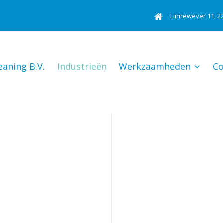
Linnewever 11, 2
leaning B.V.
Industrieën
Werkzaamheden
Co