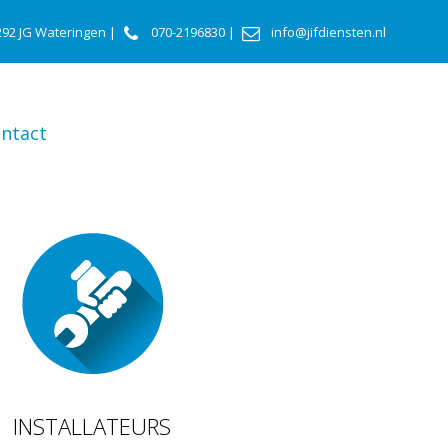
292 JG Wateringen |
070-2196830
|
info@jifdiensten.nl
ntact
INSTALLATEURS