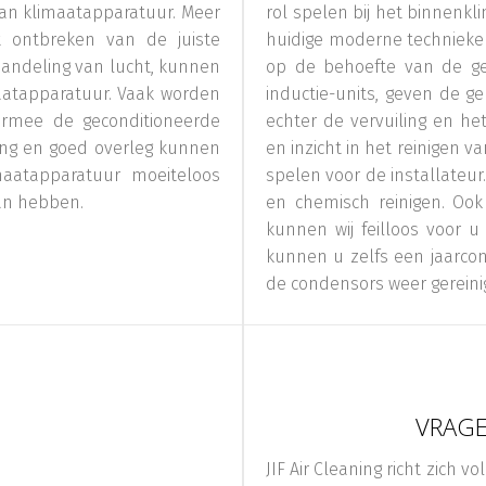
an klimaatapparatuur. Meer
rol spelen bij het binnenkl
 ontbreken van de juiste
huidige moderne technieken
handeling van lucht, kunnen
op de behoefte van de geb
maatapparatuur. Vaak worden
inductie-units, geven de g
aarmee de geconditioneerde
echter de vervuiling en h
ning en goed overleg kunnen
en inzicht in het reinigen v
maatapparatuur moeiteloos
spelen voor de installateur
van hebben.
en chemisch reinigen. Oo
kunnen wij feilloos voor u
kunnen u zelfs een jaarco
de condensors weer gereini
VRAGE
JIF Air Cleaning richt zich 