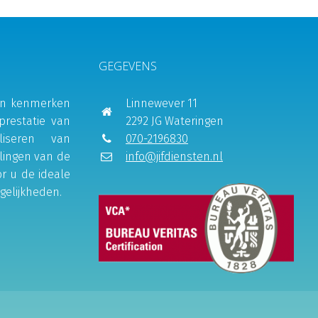
GEGEVENS
e en kenmerken
Linnewever 11
prestatie van
2292 JG Wateringen
liseren van
070-2196830
lingen van de
info@jifdiensten.nl
or u de ideale
gelijkheden.