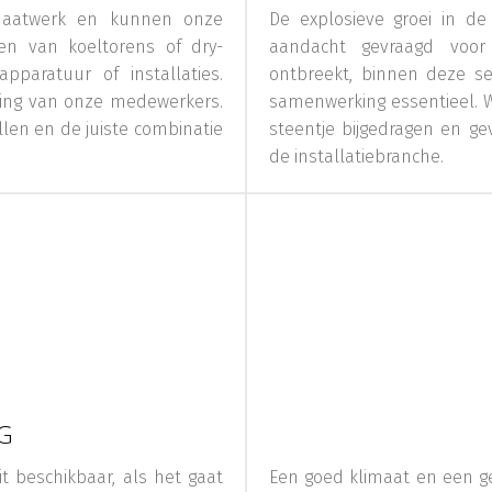
 maatwerk en kunnen onze
De explosieve groei in de
en van koeltorens of dry-
aandacht gevraagd voor
pparatuur of installaties.
ontbreekt, binnen deze se
ding van onze medewerkers.
samenwerking essentieel. Wi
len en de juiste combinatie
steentje bijgedragen en ge
de installatiebranche.
G
t beschikbaar, als het gaat
Een goed klimaat en een g